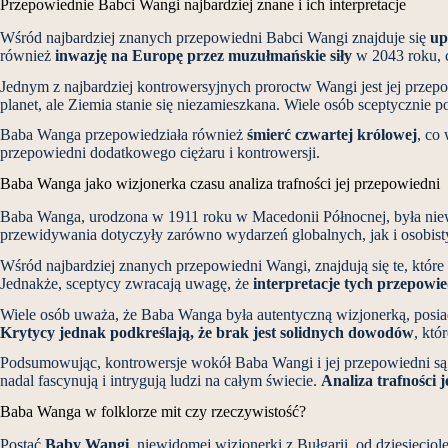
Przepowiednie Babci Wangi najbardziej znane i ich interpretacje
Wśród najbardziej znanych przepowiedni Babci Wangi znajduje się
up
również
inwazję na Europę przez muzułmańskie siły
w 2043 roku, c
Jednym z najbardziej kontrowersyjnych proroctw Wangi jest jej przep
planet, ale Ziemia stanie się niezamieszkana. Wiele osób sceptycznie po
Baba Wanga przepowiedziała również
śmierć czwartej królowej
, co
przepowiedni dodatkowego ciężaru i kontrowersji.
Baba Wanga jako wizjonerka czasu analiza trafności jej przepowiedni
Baba Wanga, urodzona w 1911 roku w Macedonii Północnej, była niewid
przewidywania dotyczyły zarówno wydarzeń globalnych, jak i osobist
Wśród najbardziej znanych przepowiedni Wangi, znajdują się te, któ
Jednakże, sceptycy zwracają uwagę, że
interpretacje tych przepowi
Wiele osób uważa, że Baba Wanga była autentyczną wizjonerką, posiada
Krytycy jednak podkreślają, że brak jest solidnych dowodów
, któ
Podsumowując, kontrowersje wokół Baba Wangi i jej przepowiedni są da
nadal fascynują i intrygują ludzi na całym świecie.
Analiza trafności 
Baba Wanga w folklorze mit czy rzeczywistość?
Postać
Baby Wangi
, niewidomej wizjonerki z Bułgarii, od dziesięcio