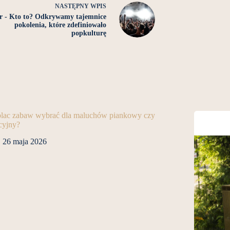
NASTĘPNY
WPIS
 - Kto to? Odkrywamy tajemnice
pokolenia, które zdefiniowało
popkulturę
 plac zabaw wybrać dla maluchów piankowy czy
cyjny?
26 maja 2026