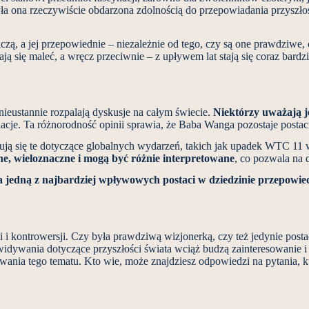
była ona rzeczywiście obdarzona zdolnością do przepowiadania przyszłoś
czą, a jej przepowiednie – niezależnie od tego, czy są one prawdziwe, 
ją się maleć, a wręcz przeciwnie – z upływem lat stają się coraz bardz
nieustannie rozpalają dyskusje na całym świecie.
Niektórzy uważają j
lacje. Ta różnorodność opinii sprawia, że Baba Wanga pozostaje postac
dują się te dotyczące globalnych wydarzeń, takich jak upadek WTC 
sne, wieloznaczne i mogą być różnie interpretowane
, co pozwala na 
 jedną z najbardziej wpływowych postaci w dziedzinie przepowie
 i kontrowersji. Czy była prawdziwą wizjonerką, czy też jedynie posta
rzewidywania dotyczące przyszłości świata wciąż budzą zainteresowanie i
ania tego tematu. Kto wie, może znajdziesz odpowiedzi na pytania, k