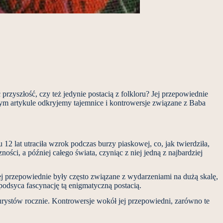
yszłość, czy też jedynie postacią z folkloru? Jej przepowiednie
tym artykule odkryjemy tajemnice i kontrowersje związane z Baba
 lat utraciła wzrok podczas burzy piaskowej, co, jak twierdziła,
ości, a później całego świata, czyniąc z niej jedną z najbardziej
Jej przepowiednie były często związane z wydarzeniami na dużą skalę,
 podsyca fascynację tą enigmatyczną postacią.
urystów rocznie. Kontrowersje wokół jej przepowiedni, zarówno te