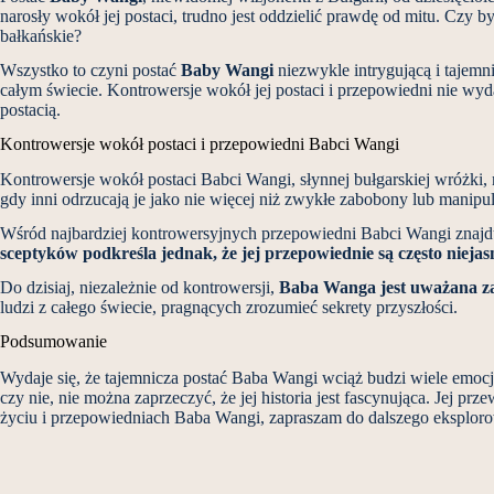
narosły wokół jej postaci, trudno jest oddzielić prawdę od mitu. Czy 
bałkańskie?
Wszystko to czyni postać
Baby Wangi
niezwykle intrygującą i tajemni
całym świecie. Kontrowersje wokół jej postaci i przepowiedni nie wyda
postacią.
Kontrowersje wokół postaci i przepowiedni Babci Wangi
Kontrowersje wokół postaci Babci Wangi, słynnej bułgarskiej wróżki, 
gdy inni odrzucają je jako nie więcej niż zwykłe zabobony lub manipu
Wśród najbardziej kontrowersyjnych przepowiedni Babci Wangi znaj
sceptyków podkreśla jednak, że jej przepowiednie są często nieja
Do dzisiaj, niezależnie od kontrowersji,
Baba Wanga jest uważana za
ludzi z całego świecie, pragnących zrozumieć sekrety przyszłości.
Podsumowanie
Wydaje się, że tajemnicza postać Baba Wangi wciąż budzi wiele emocji
czy nie, nie można zaprzeczyć, że jej historia jest fascynująca. Jej p
życiu i przepowiedniach Baba Wangi, zapraszam do dalszego eksplorow