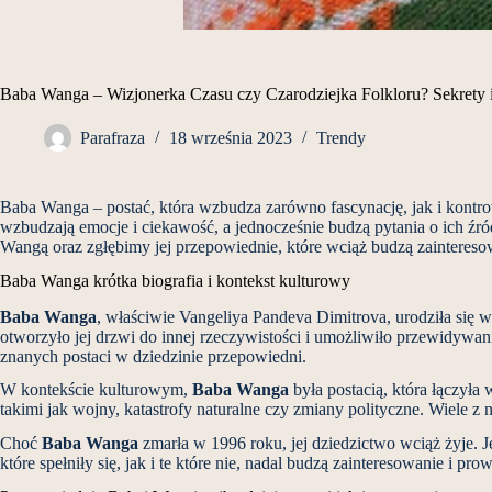
Baba Wanga – Wizjonerka Czasu czy Czarodziejka Folkloru? Sekrety 
Parafraza
18 września 2023
Trendy
Baba Wanga – postać, która wzbudza zarówno fascynację, jak i kontro
wzbudzają emocje i ciekawość, a jednocześnie budzą pytania o ich źr
Wangą oraz zgłębimy jej przepowiednie, które wciąż budzą zainteresow
Baba Wanga krótka biografia i kontekst kulturowy
Baba Wanga
, właściwie Vangeliya Pandeva Dimitrova, urodziła się
otworzyło jej drzwi do innej rzeczywistości i umożliwiło przewidywanie
znanych postaci w dziedzinie przepowiedni.
W kontekście kulturowym,
Baba Wanga
była postacią, która łączyła
takimi jak wojny, katastrofy naturalne czy zmiany polityczne. Wiele z 
Choć
Baba Wanga
zmarła w 1996 roku, jej dziedzictwo wciąż żyje. 
które spełniły się, jak i te które nie, nadal budzą zainteresowanie i pr