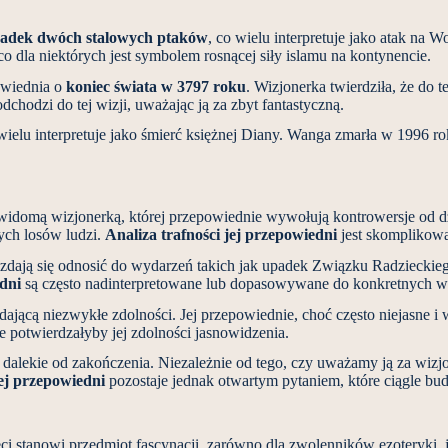
adek dwóch stalowych ptaków
, co wielu interpretuje jako atak na
o dla niektórych jest symbolem rosnącej siły islamu na kontynencie.
owiednia o
koniec świata w 3797 roku
. Wizjonerka twierdziła, że do
dchodzi do tej wizji, uważając ją za zbyt fantastyczną.
 wielu interpretuje jako śmierć księżnej Diany. Wanga zmarła w 1996 r
omą wizjonerką, której przepowiednie wywołują kontrowersje od dzies
ych losów ludzi.
Analiza trafności jej przepowiedni
jest skomplikowa
re zdają się odnosić do wydarzeń takich jak upadek Związku Radziec
edni
są często nadinterpretowane lub dopasowywane do konkretnych wy
jącą niezwykłe zdolności. Jej przepowiednie, choć często niejasne i 
re potwierdzałyby jej zdolności jasnowidzenia.
lekie od zakończenia. Niezależnie od tego, czy uważamy ją za wizjone
jej przepowiedni
pozostaje jednak otwartym pytaniem, które ciągle bud
leci stanowi przedmiot fascynacji, zarówno dla zwolenników ezoteryki,