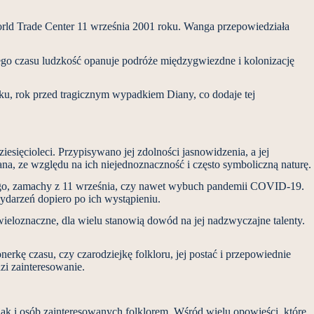
 World Trade Center 11 września 2001 roku. Wanga przepowiedziała
 tego czasu ludzkość opanuje podróże międzygwiezdne i kolonizację
oku, rok przed tragicznym wypadkiem Diany, co dodaje tej
ięcioleci. Przypisywano jej zdolności jasnowidzenia, a jej
na, ze względu na ich niejednoznaczność i często symboliczną naturę.
kiego, zamachy z 11 września, czy nawet wybuch pandemii COVID-19.
darzeń dopiero po ich wystąpieniu.
wieloznaczne, dla wielu stanowią dowód na jej nadzwyczajne talenty.
rkę czasu, czy czarodziejkę folkloru, jej postać i przepowiednie
zi zainteresowanie.
 jak i osób zainteresowanych folklorem. Wśród wielu opowieści, które