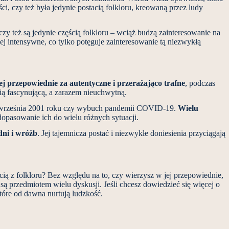
ci, czy też była jedynie postacią folkloru, kreowaną przez ludy
czy też są jedynie częścią folkloru – wciąż budzą zainteresowanie na
iej intensywne, co tylko potęguje zainteresowanie tą niezwykłą
ej przepowiednie za autentyczne i przerażająco trafne
, podczas
ią fascynującą, a zarazem nieuchwytną.
11 września 2001 roku czy wybuch pandemii COVID-19.
Wielu
dopasowanie ich do wielu różnych sytuacji.
dni i wróżb
. Jej tajemnicza postać i niezwykłe doniesienia przyciągają
cią z folkloru? Bez względu na to, czy wierzysz w jej przepowiednie,
 są przedmiotem wielu dyskusji. Jeśli chcesz dowiedzieć się więcej o
tóre od dawna nurtują ludzkość.