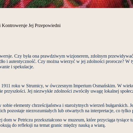
i Kontrowersje Jej Przepowiedni
wersje. Czy była ona prawdziwym wizjonerem, zdolnym przewidywać prz
ódło i autentyczność. Czy można wierzyć w jej zdolności prorocze? W 
anie i spekulacje.
 w 1911 roku w Strumicy, w ówczesnym Imperium Osmańskim. W wieku 12
 przyszłości. Jej niezwykłe zdolności zwróciły uwagę lokalnej społeczn
 w sobie elementy chrześcijaństwa i starożytnych wierzeń bułgarskich. 
nich pozostaje niezrozumiałych lub otwartych na interpretacje, co tylko
Jej dom w Petriczu przekształcono w muzeum, które przyciąga tysiące t
owokują do refleksji na temat granic między nauką a wiarą.