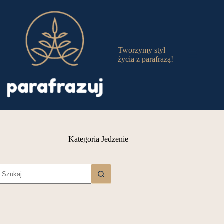
Przejdź
do
treści
Tworzymy styl
życia z parafrazą!
Kategoria
Jedzenie
Brak
wyników