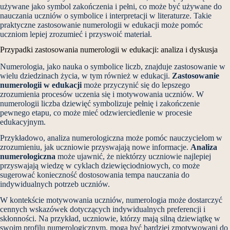
używane jako symbol zakończenia i pełni, co może być używane do
nauczania uczniów o symbolice i interpretacji w literaturze. Takie
praktyczne zastosowanie numerologii w edukacji może pomóc
uczniom lepiej zrozumieć i przyswoić materiał.
Przypadki zastosowania numerologii w edukacji: analiza i dyskusja
Numerologia, jako nauka o symbolice liczb, znajduje zastosowanie w
wielu dziedzinach życia, w tym również w edukacji.
Zastosowanie
numerologii w edukacji
może przyczynić się do lepszego
zrozumienia procesów uczenia się i motywowania uczniów. W
numerologii liczba dziewięć symbolizuje pełnię i zakończenie
pewnego etapu, co może mieć odzwierciedlenie w procesie
edukacyjnym.
Przykładowo, analiza numerologiczna może pomóc nauczycielom w
zrozumieniu, jak uczniowie przyswajają nowe informacje.
Analiza
numerologiczna
może ujawnić, że niektórzy uczniowie najlepiej
przyswajają wiedzę w cyklach dziewięciodniowych, co może
sugerować konieczność dostosowania tempa nauczania do
indywidualnych potrzeb uczniów.
W kontekście motywowania uczniów, numerologia może dostarczyć
cennych wskazówek dotyczących indywidualnych preferencji i
skłonności. Na przykład, uczniowie, którzy mają silną dziewiątkę w
swoim profilu numerologicznym, mogą być bardziej zmotywowani do