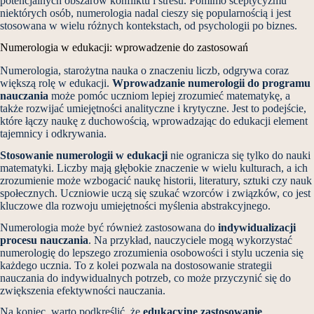
potencjalnych obszarów konfliktu i stresu. Pomimo sceptycyzmu
niektórych osób, numerologia nadal cieszy się popularnością i jest
stosowana w wielu różnych kontekstach, od psychologii po biznes.
Numerologia w edukacji: wprowadzenie do zastosowań
Numerologia, starożytna nauka o znaczeniu liczb, odgrywa coraz
większą rolę w edukacji.
Wprowadzanie numerologii do programu
nauczania
może pomóc uczniom lepiej zrozumieć matematykę, a
także rozwijać umiejętności analityczne i krytyczne. Jest to podejście,
które łączy naukę z duchowością, wprowadzając do edukacji element
tajemnicy i odkrywania.
Stosowanie numerologii w edukacji
nie ogranicza się tylko do nauki
matematyki. Liczby mają głębokie znaczenie w wielu kulturach, a ich
zrozumienie może wzbogacić naukę historii, literatury, sztuki czy nauk
społecznych. Uczniowie uczą się szukać wzorców i związków, co jest
kluczowe dla rozwoju umiejętności myślenia abstrakcyjnego.
Numerologia może być również zastosowana do
indywidualizacji
procesu nauczania
. Na przykład, nauczyciele mogą wykorzystać
numerologię do lepszego zrozumienia osobowości i stylu uczenia się
każdego ucznia. To z kolei pozwala na dostosowanie strategii
nauczania do indywidualnych potrzeb, co może przyczynić się do
zwiększenia efektywności nauczania.
Na koniec, warto podkreślić, że
edukacyjne zastosowanie