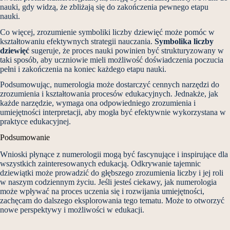
nauki, gdy widzą, że zbliżają się do zakończenia pewnego etapu
nauki.
Co więcej, zrozumienie symboliki liczby dziewięć może pomóc w
kształtowaniu efektywnych strategii nauczania.
Symbolika liczby
dziewięć
sugeruje, że proces nauki powinien być strukturyzowany w
taki sposób, aby uczniowie mieli możliwość doświadczenia poczucia
pełni i zakończenia na koniec każdego etapu nauki.
Podsumowując, numerologia może dostarczyć cennych narzędzi do
zrozumienia i kształtowania procesów edukacyjnych. Jednakże, jak
każde narzędzie, wymaga ona odpowiedniego zrozumienia i
umiejętności interpretacji, aby mogła być efektywnie wykorzystana w
praktyce edukacyjnej.
Podsumowanie
Wnioski płynące z numerologii mogą być fascynujące i inspirujące dla
wszystkich zainteresowanych edukacją. Odkrywanie tajemnic
dziewiątki może prowadzić do głębszego zrozumienia liczby i jej roli
w naszym codziennym życiu. Jeśli jesteś ciekawy, jak numerologia
może wpływać na proces uczenia się i rozwijania umiejętności,
zachęcam do dalszego eksplorowania tego tematu. Może to otworzyć
nowe perspektywy i możliwości w edukacji.