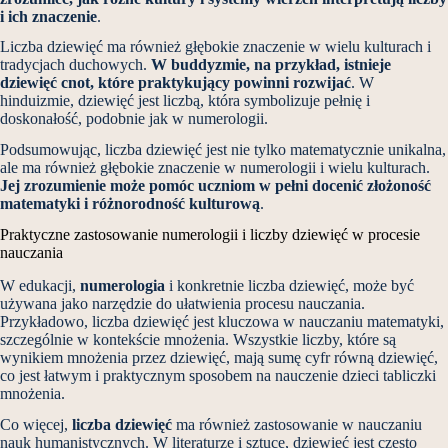
i ich znaczenie
.
Liczba dziewięć ma również głębokie znaczenie w wielu kulturach i
tradycjach duchowych.
W buddyzmie, na przykład, istnieje
dziewięć cnot, które praktykujący powinni rozwijać
. W
hinduizmie, dziewięć jest liczbą, która symbolizuje pełnię i
doskonałość, podobnie jak w numerologii.
Podsumowując, liczba dziewięć jest nie tylko matematycznie unikalna,
ale ma również głębokie znaczenie w numerologii i wielu kulturach.
Jej zrozumienie może pomóc uczniom w pełni docenić złożoność
matematyki i różnorodność kulturową
.
Praktyczne zastosowanie numerologii i liczby dziewięć w procesie
nauczania
W edukacji,
numerologia
i konkretnie liczba dziewięć, może być
używana jako narzędzie do ułatwienia procesu nauczania.
Przykładowo, liczba dziewięć jest kluczowa w nauczaniu matematyki,
szczególnie w kontekście mnożenia. Wszystkie liczby, które są
wynikiem mnożenia przez dziewięć, mają sumę cyfr równą dziewięć,
co jest łatwym i praktycznym sposobem na nauczenie dzieci tabliczki
mnożenia.
Co więcej,
liczba dziewięć
ma również zastosowanie w nauczaniu
nauk humanistycznych. W literaturze i sztuce, dziewięć jest często