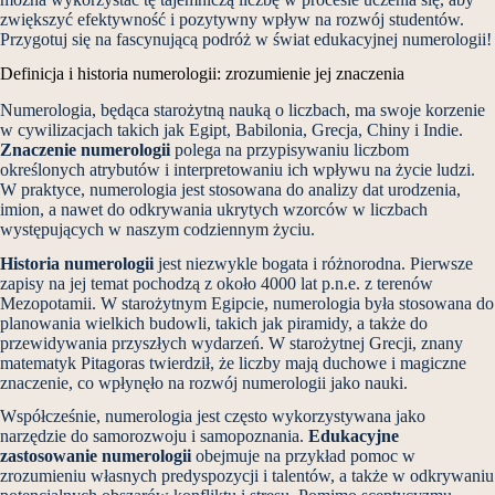
zwiększyć efektywność i pozytywny wpływ na rozwój studentów.
Przygotuj się na fascynującą podróż w świat edukacyjnej numerologii!
Definicja i historia numerologii: zrozumienie jej znaczenia
Numerologia, będąca starożytną nauką o liczbach, ma swoje korzenie
w cywilizacjach takich jak Egipt, Babilonia, Grecja, Chiny i Indie.
Znaczenie numerologii
polega na przypisywaniu liczbom
określonych atrybutów i interpretowaniu ich wpływu na życie ludzi.
W praktyce, numerologia jest stosowana do analizy dat urodzenia,
imion, a nawet do odkrywania ukrytych wzorców w liczbach
występujących w naszym codziennym życiu.
Historia numerologii
jest niezwykle bogata i różnorodna. Pierwsze
zapisy na jej temat pochodzą z około 4000 lat p.n.e. z terenów
Mezopotamii. W starożytnym Egipcie, numerologia była stosowana do
planowania wielkich budowli, takich jak piramidy, a także do
przewidywania przyszłych wydarzeń. W starożytnej Grecji, znany
matematyk Pitagoras twierdził, że liczby mają duchowe i magiczne
znaczenie, co wpłynęło na rozwój numerologii jako nauki.
Współcześnie, numerologia jest często wykorzystywana jako
narzędzie do samorozwoju i samopoznania.
Edukacyjne
zastosowanie numerologii
obejmuje na przykład pomoc w
zrozumieniu własnych predyspozycji i talentów, a także w odkrywaniu