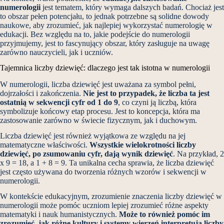
numerologii
jest tematem, który wymaga dalszych badań. Chociaż jest
to obszar pełen potencjału, to jednak potrzebne są solidne dowody
naukowe, aby zrozumieć, jak najlepiej wykorzystać numerologię w
edukacji. Bez względu na to, jakie podejście do numerologii
przyjmujemy, jest to fascynujący obszar, który zasługuje na uwagę
zarówno nauczycieli, jak i uczniów.
Tajemnica liczby dziewięć: dlaczego jest tak istotna w numerologii
W numerologii, liczba dziewięć jest uważana za symbol pełni,
dojrzałości i zakończenia.
Nie jest to przypadek, że liczba ta jest
ostatnią w sekwencji cyfr od 1 do 9
, co czyni ją liczbą, która
symbolizuje końcowy etap procesu. Jest to koncepcja, która ma
zastosowanie zarówno w świecie fizycznym, jak i duchowym.
Liczba dziewięć jest również wyjątkowa ze względu na jej
matematyczne właściwości.
Wszystkie wielokrotności liczby
dziewięć, po zsumowaniu cyfr, dają wynik dziewięć
. Na przykład, 2
x 9 = 18, a 1 + 8 = 9. Ta unikalna cecha sprawia, że liczba dziewięć
jest często używana do tworzenia różnych wzorów i sekwencji w
numerologii.
W kontekście edukacyjnym, zrozumienie znaczenia liczby dziewięć w
numerologii może pomóc uczniom lepiej zrozumieć różne aspekty
matematyki i nauk humanistycznych.
Może to również pomóc im
zrozumieć, jak różne kultury i systemy wierzeń interpretują liczby