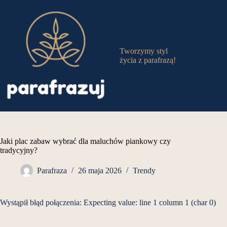
Przejdź
do
treści
Tworzymy styl
życia z parafrazą!
Jaki plac zabaw wybrać dla maluchów piankowy czy
tradycyjny?
Parafraza
26 maja 2026
Trendy
Wystąpił błąd połączenia: Expecting value: line 1 column 1 (char 0)