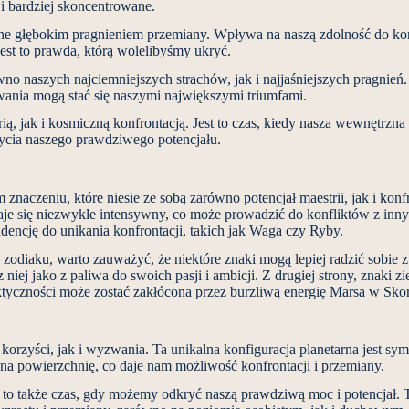
e i bardziej skoncentrowane.
ane głębokim pragnieniem przemiany. Wpływa na naszą zdolność do konf
est to prawda, którą wolelibyśmy ukryć.
wno naszych najciemniejszych strachów, jak i najjaśniejszych pragnie
zwania mogą stać się naszymi największymi triumfami.
ą, jak i kosmiczną konfrontacją. Jest to czas, kiedy nasza wewnętrzna s
ycia naszego prawdziwego potencjału.
naczeniu, które niesie ze sobą zarówno potencjał maestrii, jak i konf
taje się niezwykle intensywny, co może prowadzić do konfliktów z i
encję do unikania konfrontacji, takich jak Waga czy Ryby.
zodiaku, warto zauważyć, że niektóre znaki mogą lepiej radzić sobie z 
 niej jako z paliwa do swoich pasji i ambicji. Z drugiej strony, znaki
aktyczności może zostać zakłócona przez burzliwą energię Marsa w Skor
korzyści, jak i wyzwania. Ta unikalna konfiguracja planetarna jest symb
 na powierzchnię, co daje nam możliwość konfrontacji i przemiany.
 to także czas, gdy możemy odkryć naszą prawdziwą moc i potencjał. To