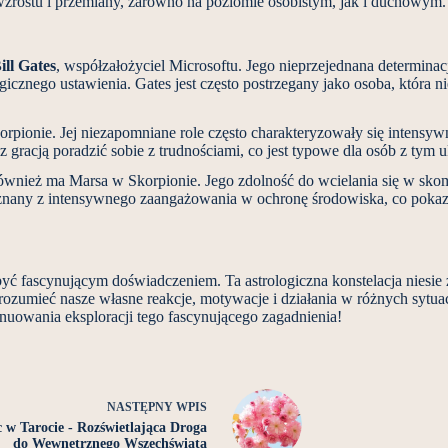
zrostu i przemiany, zarówno na poziomie osobistym, jak i duchowym.
ill Gates
, współzałożyciel Microsoftu. Jego nieprzejednana determinac
icznego ustawienia. Gates jest często postrzegany jako osoba, która ni
orpionie. Jej niezapomniane role często charakteryzowały się intensyw
 z gracją poradzić sobie z trudnościami, co jest typowe dla osób z tym 
 również ma Marsa w Skorpionie. Jego zdolność do wcielania się w sko
znany z intensywnego zaangażowania w ochronę środowiska, co pokazuj
 fascynującym doświadczeniem. Ta astrologiczna konstelacja niesie ze
 zrozumieć nasze własne reakcje, motywacje i działania w różnych sytu
ynuowania eksploracji tego fascynującego zagadnienia!
NASTĘPNY
WPIS
c w Tarocie - Rozświetlająca Droga
do Wewnętrznego Wszechświata