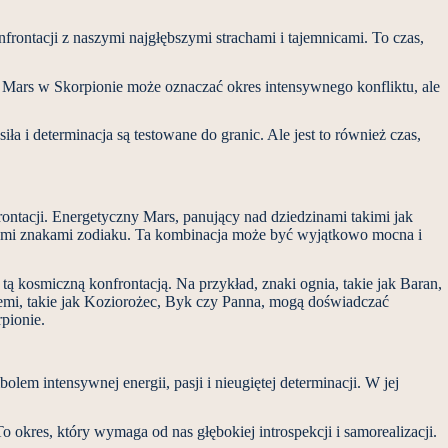
rontacji z naszymi najgłębszymi strachami i tajemnicami. To czas,
ń. Mars w Skorpionie może oznaczać okres intensywnego konfliktu, ale
iła i determinacja są testowane do granic. Ale jest to również czas,
rontacji. Energetyczny Mars, panujący nad dziedzinami takimi jak
nnymi znakami zodiaku. Ta kombinacja może być wyjątkowo mocna i
tą kosmiczną konfrontacją. Na przykład, znaki ognia, takie jak Baran,
 ziemi, takie jak Koziorożec, Byk czy Panna, mogą doświadczać
pionie.
olem intensywnej energii, pasji i nieugiętej determinacji. W jej
 okres, który wymaga od nas głębokiej introspekcji i samorealizacji.