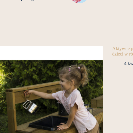
Aktywne po
dzieci w 
4 kw