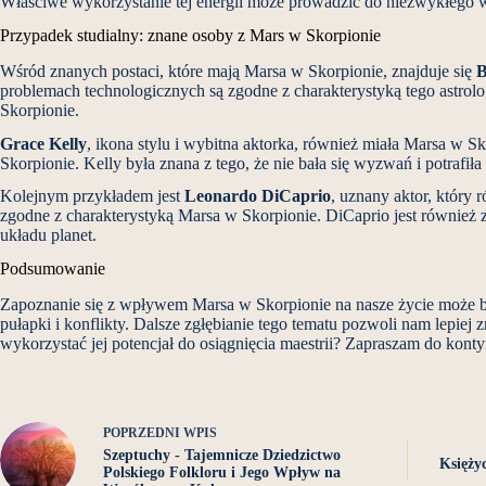
Właściwe wykorzystanie tej energii może prowadzić do niezwykłego w
Przypadek studialny: znane osoby z Mars w Skorpionie
Wśród znanych postaci, które mają Marsa w Skorpionie, znajduje się
B
problemach technologicznych są zgodne z charakterystyką tego astrolog
Skorpionie.
Grace Kelly
, ikona stylu i wybitna aktorka, również miała Marsa w Sk
Skorpionie. Kelly była znana z tego, że nie bała się wyzwań i potrafiła
Kolejnym przykładem jest
Leonardo DiCaprio
, uznany aktor, który
zgodne z charakterystyką Marsa w Skorpionie. DiCaprio jest również 
układu planet.
Podsumowanie
Zapoznanie się z wpływem Marsa w Skorpionie na nasze życie może być
pułapki i konflikty. Dalsze zgłębianie tego tematu pozwoli nam lepiej
wykorzystać jej potencjał do osiągnięcia maestrii? Zapraszam do kont
POPRZEDNI
WPIS
Szeptuchy - Tajemnicze Dziedzictwo
Księży
Polskiego Folkloru i Jego Wpływ na