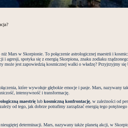
acja?
 niż Mars w Skorpionie. To połączenie astrologicznej maestrii i kosmi
i i agresji, spotyka się z energią Skorpiona, znaku zodiaku rządzonego
zy może jest zapowiedzią kosmicznej walki o władzę? Przyjrzyjmy się 
ączenia, które wywołuje głębokie emocje i pasje. Mars, nazywany takż
iczość, intensywność i transformację.
rologiczną maestrię
lub
kosmiczną konfrontację
, w zależności od p
ależy od tego, jak dobrze potrafimy zarządzać energią tego potężnego 
nieugiętej determinacji. Mars, nazywany także planetą akcji, w Skorp