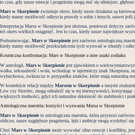
to czas, gdy nasze emocje i pragnienia mogą stać się silniejsze, głębsz
Mars w Skorpionie
zwiastuje okres, kiedy nasze działania są kierow
kiedy mamy możliwość odkrycia prawdy o sobie i innych, nawet jeśli j
Interpretacja Marsa w Skorpionie jest złożona, ponieważ dotyczy zaró
też okres wielkich osiągnięć. Jest to czas, kiedy nasze największe wy
Podsumowując,
Mars w Skorpionie
jest zarówno astrologiczną maestri
kiedy mamy możliwość przekształcenia tych wyzwań w triumfy i odkr
Kosmiczna konfrontacja: Mars w Skorpionie a inne znaki zodiaku
W astrologii,
Mars w Skorpionie
jest zjawiskiem o wielowymiarowym z
walka, seksualność i wola, wchodząc w tajemniczy znak Skorpiona, s
wybuchowa, zwłaszcza w przypadku znaków, które mają naturalną tend
W kontekście relacji między
Marsem w Skorpionie
a innymi znakami 
Lew czy Strzelec, mogą odnaleźć się w tej intensywności, korzystając z
większych trudności, gdyż ich naturalna skłonność do stabilności i pr
Astrologiczna maestria: korzyści i wyzwania Marsa w Skorpionie
Mars w Skorpionie
to astrologiczna maestria, która przynosi zarówno 
obliczu, nasze najgłębsze pragnienia, lęki i ambicje mogą wydobyć się
Choć
Mars w Skorpionie
może wywołać silne emocje i konflikty, jest