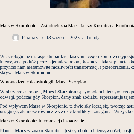
Mars w Skorpionie – Astrologiczna Maestria czy Kosmiczna Konfront
Parafraza
18 września 2023
Trendy
W astrologii nie ma aspektu bardziej fascynującego i kontrowersyjnego
intensywną podróż przez tajemnicze rejony kosmosu. Mars, planeta akcj
przynosi nam niesamowite możliwości transformacji i przeobrażenia, c
skrywa Mars w Skorpionie.
Wprowadzenie do astrologii: Mars i Skorpion
W obszarze astrologii,
Mars
i
Skorpion
są symbolem intensywnego poł
odwagi, podczas gdy Skorpion, ósmy znak zodiaku, reprezentuje tajemn
Pod wpływem Marsa w Skorpionie, te dwie siły łączą się, tworząc
ast
osiągnięć, ale może również wywołać konflikty i zmagania. Wszystko z
Mars w Skorpionie: Interpretacja i znaczenie
Planeta
Mars
w znaku Skorpiona jest symbolem intensywności, pasji i 