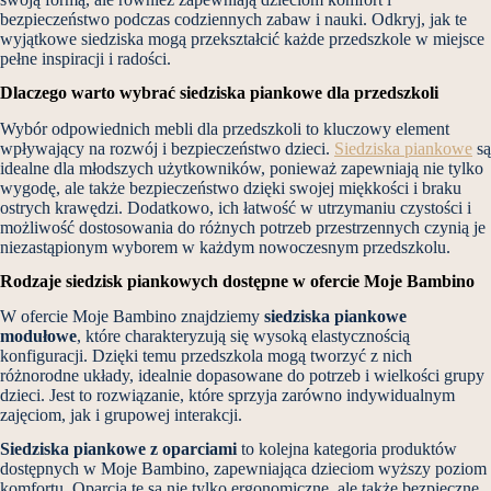
bezpieczeństwo podczas codziennych zabaw i nauki. Odkryj, jak te
wyjątkowe siedziska mogą przekształcić każde przedszkole w miejsce
pełne inspiracji i radości.
Dlaczego warto wybrać siedziska piankowe dla przedszkoli
Wybór odpowiednich mebli dla przedszkoli to kluczowy element
wpływający na rozwój i bezpieczeństwo dzieci.
Siedziska piankowe
są
idealne dla młodszych użytkowników, ponieważ zapewniają nie tylko
wygodę, ale także bezpieczeństwo dzięki swojej miękkości i braku
ostrych krawędzi. Dodatkowo, ich łatwość w utrzymaniu czystości i
możliwość dostosowania do różnych potrzeb przestrzennych czynią je
niezastąpionym wyborem w każdym nowoczesnym przedszkolu.
Rodzaje siedzisk piankowych dostępne w ofercie Moje Bambino
W ofercie Moje Bambino znajdziemy
siedziska piankowe
modułowe
, które charakteryzują się wysoką elastycznością
konfiguracji. Dzięki temu przedszkola mogą tworzyć z nich
różnorodne układy, idealnie dopasowane do potrzeb i wielkości grupy
dzieci. Jest to rozwiązanie, które sprzyja zarówno indywidualnym
zajęciom, jak i grupowej interakcji.
Siedziska piankowe z oparciami
to kolejna kategoria produktów
dostępnych w Moje Bambino, zapewniająca dzieciom wyższy poziom
komfortu. Oparcia te są nie tylko ergonomiczne, ale także bezpieczne,