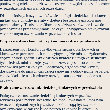
ponieważ są miękkie i pozbawione ostrych krawędzi, co jest kluczowe
w przestrzeniach używanych przez dzieci.
Dla najmłodszych użytkowników idealne będą
siedziska piankowe
niskie
, które umożliwiają łatwy dostęp i bezpieczne użytkowanie
przez maluchy. Te nisko profilowane siedziska są również łatwe do
przenoszenia i przechowywania, co czyni je wyjątkowo praktycznymi
w codziennym użytkowaniu w przedszkolnych salach.
Bezpieczeństwo i komfort użytkowania siedzisk piankowych
Bezpieczeństwo i komfort użytkowania siedzisk piankowych są
kluczowe w przestrzeniach edukacyjnych, gdzie młodzi użytkownicy
spędzają wiele godzin.
Brak ostrych krawędzi i miękka struktura
tych siedzisk minimalizuje ryzyko urazów, co jest nieocenione w
środowisku przedszkolnym. Dodatkowo, ergonomiczne kształty
dostosowane do małych ciał dzieci zapewniają odpowiednie wsparcie,
co przekłada się na ich zdrowy rozwój i samopoczucie podczas nauki i
zabawy.
Praktyczne zastosowania siedzisk piankowych w przedszkolu
Praktyczne zastosowanie
siedzisk piankowych
w przedszkolu
wykracza poza zwykłe siedzenie. Ich modułowa natura umożliwia
tworzenie dynamicznych przestrzeni, które mogą być szybko
przekształcane w zależności od potrzeb i aktywności dzieci. To