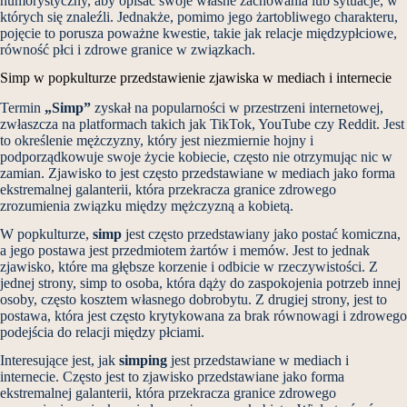
humorystyczny, aby opisać swoje własne zachowania lub sytuacje, w
których się znaleźli. Jednakże, pomimo jego żartobliwego charakteru,
pojęcie to porusza poważne kwestie, takie jak relacje międzypłciowe,
równość płci i zdrowe granice w związkach.
Simp w popkulturze przedstawienie zjawiska w mediach i internecie
Termin
„Simp”
zyskał na popularności w przestrzeni internetowej,
zwłaszcza na platformach takich jak TikTok, YouTube czy Reddit. Jest
to określenie mężczyzny, który jest niezmiernie hojny i
podporządkowuje swoje życie kobiecie, często nie otrzymując nic w
zamian. Zjawisko to jest często przedstawiane w mediach jako forma
ekstremalnej galanterii, która przekracza granice zdrowego
zrozumienia związku między mężczyzną a kobietą.
W popkulturze,
simp
jest często przedstawiany jako postać komiczna,
a jego postawa jest przedmiotem żartów i memów. Jest to jednak
zjawisko, które ma głębsze korzenie i odbicie w rzeczywistości. Z
jednej strony, simp to osoba, która dąży do zaspokojenia potrzeb innej
osoby, często kosztem własnego dobrobytu. Z drugiej strony, jest to
postawa, która jest często krytykowana za brak równowagi i zdrowego
podejścia do relacji między płciami.
Interesujące jest, jak
simping
jest przedstawiane w mediach i
internecie. Często jest to zjawisko przedstawiane jako forma
ekstremalnej galanterii, która przekracza granice zdrowego