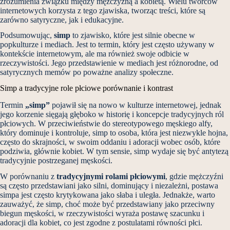
zrozumienia związku między mężczyzną a kobietą. Wielu twórców
internetowych korzysta z tego zjawiska, tworząc treści, które są
zarówno satyryczne, jak i edukacyjne.
Podsumowując,
simp
to zjawisko, które jest silnie obecne w
popkulturze i mediach. Jest to termin, który jest często używany w
kontekście internetowym, ale ma również swoje odbicie w
rzeczywistości. Jego przedstawienie w mediach jest różnorodne, od
satyrycznych memów po poważne analizy społeczne.
Simp a tradycyjne role płciowe porównanie i kontrast
Termin
„simp”
pojawił się na nowo w kulturze internetowej, jednak
jego korzenie sięgają głęboko w historię i koncepcje tradycyjnych ról
płciowych. W przeciwieństwie do stereotypowego męskiego alfy,
który dominuje i kontroluje, simp to osoba, która jest niezwykle hojna,
często do skrajności, w swoim oddaniu i adoracji wobec osób, które
podziwia, głównie kobiet. W tym sensie, simp wydaje się być antytezą
tradycyjnie postrzeganej męskości.
W porównaniu z
tradycyjnymi rolami płciowymi
, gdzie mężczyźni
są często przedstawiani jako silni, dominujący i niezależni, postawa
simpa jest często krytykowana jako słaba i uległa. Jednakże, warto
zauważyć, że simp, choć może być przedstawiany jako przeciwny
biegun męskości, w rzeczywistości wyraża postawę szacunku i
adoracji dla kobiet, co jest zgodne z postulatami równości płci.