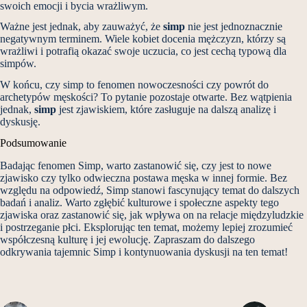
swoich emocji i bycia wrażliwym.
Ważne jest jednak, aby zauważyć, że
simp
nie jest jednoznacznie
negatywnym terminem. Wiele kobiet docenia mężczyzn, którzy są
wrażliwi i potrafią okazać swoje uczucia, co jest cechą typową dla
simpów.
W końcu, czy simp to fenomen nowoczesności czy powrót do
archetypów męskości? To pytanie pozostaje otwarte. Bez wątpienia
jednak,
simp
jest zjawiskiem, które zasługuje na dalszą analizę i
dyskusję.
Podsumowanie
Badając fenomen Simp, warto zastanowić się, czy jest to nowe
zjawisko czy tylko odwieczna postawa męska w innej formie. Bez
względu na odpowiedź, Simp stanowi fascynujący temat do dalszych
badań i analiz. Warto zgłębić kulturowe i społeczne aspekty tego
zjawiska oraz zastanowić się, jak wpływa on na relacje międzyludzkie
i postrzeganie płci. Eksplorując ten temat, możemy lepiej zrozumieć
współczesną kulturę i jej ewolucję. Zapraszam do dalszego
odkrywania tajemnic Simp i kontynuowania dyskusji na ten temat!