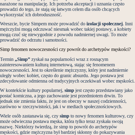
narażone na manipulację. Ich potrzeba akceptacji i uznania często
prowadzi do tego, że stają się łatwym celem dla osób chcących
wykorzystać ich dobroduszność.
Wreszcie, bycie Simpem może prowadzić do
izolacji społecznej
. Inni
mężczyźni mogą odczuwać niesmak wobec takiej postawy, a kobiety
mogą czuć się niewygodnie z powodu nadmiernej uwagi. To może
prowadzić do odrzutu i samotności.
Simp fenomen nowoczesności czy powrót do archetypów męskości?
Termin
„Simp”
zyskał na popularności wraz z rosnącym
zainteresowaniem kulturą internetową, stając się fenomenem
nowoczesności. Jest to określenie mężczyzny, który jest nadmiernie
uległy wobec kobiet, często do granic absurdu. Jego postawa jest
zdecydowanie odmienna od tradycyjnych oczekiwań wobec męskości.
W kontekście kultury popularnej,
simp
jest często przedstawiany jako
postać komiczna, a jego zachowanie jest przedmiotem drwin. To
jednak nie zmienia faktu, że jest on obecny w naszej codzienności,
zarówno w rzeczywistości, jak i w mediach społecznościowych.
Wiele osób zastanawia się, czy
simp
to nowy fenomen kulturowy, czy
może odwieczna postawa męska, która tylko teraz zyskała swoją
nazwę. Niektórzy twierdzą, że simp to powrót do archetypów
męskości, gdzie mężczyzna był bardziej skłonny do pokazywania