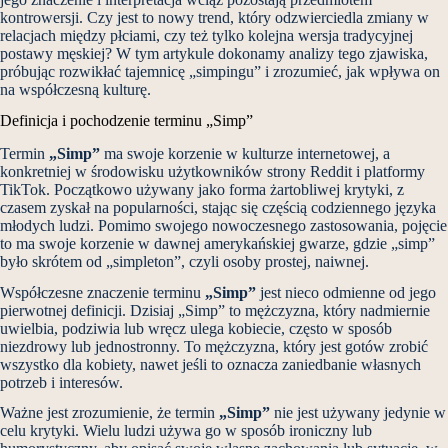
kontrowersji. Czy jest to nowy trend, który odzwierciedla zmiany w
relacjach między płciami, czy też tylko kolejna wersja tradycyjnej
postawy męskiej? W tym artykule dokonamy analizy tego zjawiska,
próbując rozwikłać tajemnicę „simpingu” i zrozumieć, jak wpływa on
na współczesną kulturę.
Definicja i pochodzenie terminu „Simp”
Termin
„Simp”
ma swoje korzenie w kulturze internetowej, a
konkretniej w środowisku użytkowników strony Reddit i platformy
TikTok. Początkowo używany jako forma żartobliwej krytyki, z
czasem zyskał na popularności, stając się częścią codziennego języka
młodych ludzi. Pomimo swojego nowoczesnego zastosowania, pojęcie
to ma swoje korzenie w dawnej amerykańskiej gwarze, gdzie „simp”
było skrótem od „simpleton”, czyli osoby prostej, naiwnej.
Współczesne znaczenie terminu
„Simp”
jest nieco odmienne od jego
pierwotnej definicji. Dzisiaj „Simp” to mężczyzna, który nadmiernie
uwielbia, podziwia lub wręcz ulega kobiecie, często w sposób
niezdrowy lub jednostronny. To mężczyzna, który jest gotów zrobić
wszystko dla kobiety, nawet jeśli to oznacza zaniedbanie własnych
potrzeb i interesów.
Ważne jest zrozumienie, że termin
„Simp”
nie jest używany jedynie w
celu krytyki. Wielu ludzi używa go w sposób ironiczny lub