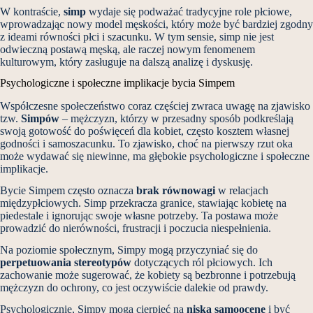
W kontraście,
simp
wydaje się podważać tradycyjne role płciowe,
wprowadzając nowy model męskości, który może być bardziej zgodny
z ideami równości płci i szacunku. W tym sensie, simp nie jest
odwieczną postawą męską, ale raczej nowym fenomenem
kulturowym, który zasługuje na dalszą analizę i dyskusję.
Psychologiczne i społeczne implikacje bycia Simpem
Współczesne społeczeństwo coraz częściej zwraca uwagę na zjawisko
tzw.
Simpów
– mężczyzn, którzy w przesadny sposób podkreślają
swoją gotowość do poświęceń dla kobiet, często kosztem własnej
godności i samoszacunku. To zjawisko, choć na pierwszy rzut oka
może wydawać się niewinne, ma głębokie psychologiczne i społeczne
implikacje.
Bycie Simpem często oznacza
brak równowagi
w relacjach
międzypłciowych. Simp przekracza granice, stawiając kobietę na
piedestale i ignorując swoje własne potrzeby. Ta postawa może
prowadzić do nierówności, frustracji i poczucia niespełnienia.
Na poziomie społecznym, Simpy mogą przyczyniać się do
perpetuowania stereotypów
dotyczących ról płciowych. Ich
zachowanie może sugerować, że kobiety są bezbronne i potrzebują
mężczyzn do ochrony, co jest oczywiście dalekie od prawdy.
Psychologicznie, Simpy mogą cierpieć na
niską samoocenę
i być