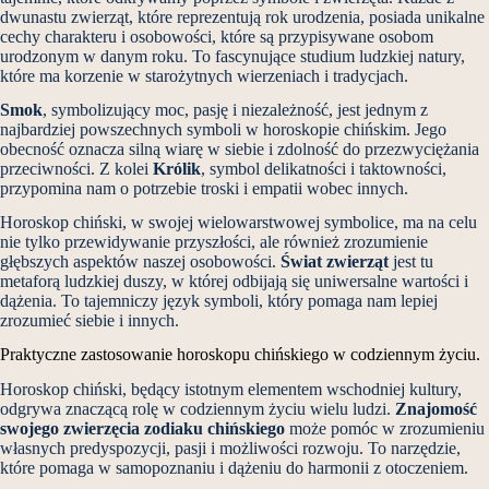
dwunastu zwierząt, które reprezentują rok urodzenia, posiada unikalne
cechy charakteru i osobowości, które są przypisywane osobom
urodzonym w danym roku. To fascynujące studium ludzkiej natury,
które ma korzenie w starożytnych wierzeniach i tradycjach.
Smok
, symbolizujący moc, pasję i niezależność, jest jednym z
najbardziej powszechnych symboli w horoskopie chińskim. Jego
obecność oznacza silną wiarę w siebie i zdolność do przezwyciężania
przeciwności. Z kolei
Królik
, symbol delikatności i taktowności,
przypomina nam o potrzebie troski i empatii wobec innych.
Horoskop chiński, w swojej wielowarstwowej symbolice, ma na celu
nie tylko przewidywanie przyszłości, ale również zrozumienie
głębszych aspektów naszej osobowości.
Świat zwierząt
jest tu
metaforą ludzkiej duszy, w której odbijają się uniwersalne wartości i
dążenia. To tajemniczy język symboli, który pomaga nam lepiej
zrozumieć siebie i innych.
Praktyczne zastosowanie horoskopu chińskiego w codziennym życiu.
Horoskop chiński, będący istotnym elementem wschodniej kultury,
odgrywa znaczącą rolę w codziennym życiu wielu ludzi.
Znajomość
swojego zwierzęcia zodiaku chińskiego
może pomóc w zrozumieniu
własnych predyspozycji, pasji i możliwości rozwoju. To narzędzie,
które pomaga w samopoznaniu i dążeniu do harmonii z otoczeniem.