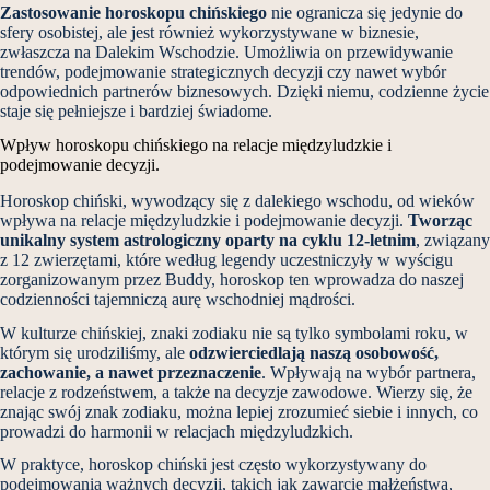
Zastosowanie horoskopu chińskiego
nie ogranicza się jedynie do
sfery osobistej, ale jest również wykorzystywane w biznesie,
zwłaszcza na Dalekim Wschodzie. Umożliwia on przewidywanie
trendów, podejmowanie strategicznych decyzji czy nawet wybór
odpowiednich partnerów biznesowych. Dzięki niemu, codzienne życie
staje się pełniejsze i bardziej świadome.
Wpływ horoskopu chińskiego na relacje międzyludzkie i
podejmowanie decyzji.
Horoskop chiński, wywodzący się z dalekiego wschodu, od wieków
wpływa na relacje międzyludzkie i podejmowanie decyzji.
Tworząc
unikalny system astrologiczny oparty na cyklu 12-letnim
, związany
z 12 zwierzętami, które według legendy uczestniczyły w wyścigu
zorganizowanym przez Buddy, horoskop ten wprowadza do naszej
codzienności tajemniczą aurę wschodniej mądrości.
W kulturze chińskiej, znaki zodiaku nie są tylko symbolami roku, w
którym się urodziliśmy, ale
odzwierciedlają naszą osobowość,
zachowanie, a nawet przeznaczenie
. Wpływają na wybór partnera,
relacje z rodzeństwem, a także na decyzje zawodowe. Wierzy się, że
znając swój znak zodiaku, można lepiej zrozumieć siebie i innych, co
prowadzi do harmonii w relacjach międzyludzkich.
W praktyce, horoskop chiński jest często wykorzystywany do
podejmowania ważnych decyzji, takich jak zawarcie małżeństwa,