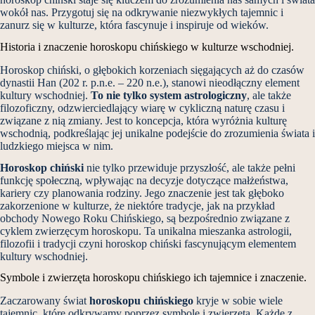
wokół nas. Przygotuj się na odkrywanie niezwykłych tajemnic i
zanurz się w kulturze, która fascynuje i inspiruje od wieków.
Historia i znaczenie horoskopu chińskiego w kulturze wschodniej.
Horoskop chiński, o głębokich korzeniach sięgających aż do czasów
dynastii Han (202 r. p.n.e. – 220 n.e.), stanowi nieodłączny element
kultury wschodniej.
To nie tylko system astrologiczny
, ale także
filozoficzny, odzwierciedlający wiarę w cykliczną naturę czasu i
związane z nią zmiany. Jest to koncepcja, która wyróżnia kulturę
wschodnią, podkreślając jej unikalne podejście do zrozumienia świata i
ludzkiego miejsca w nim.
Horoskop chiński
nie tylko przewiduje przyszłość, ale także pełni
funkcję społeczną, wpływając na decyzje dotyczące małżeństwa,
kariery czy planowania rodziny. Jego znaczenie jest tak głęboko
zakorzenione w kulturze, że niektóre tradycje, jak na przykład
obchody Nowego Roku Chińskiego, są bezpośrednio związane z
cyklem zwierzęcym horoskopu. Ta unikalna mieszanka astrologii,
filozofii i tradycji czyni horoskop chiński fascynującym elementem
kultury wschodniej.
Symbole i zwierzęta horoskopu chińskiego ich tajemnice i znaczenie.
Zaczarowany świat
horoskopu chińskiego
kryje w sobie wiele
tajemnic, które odkrywamy poprzez symbole i zwierzęta. Każde z