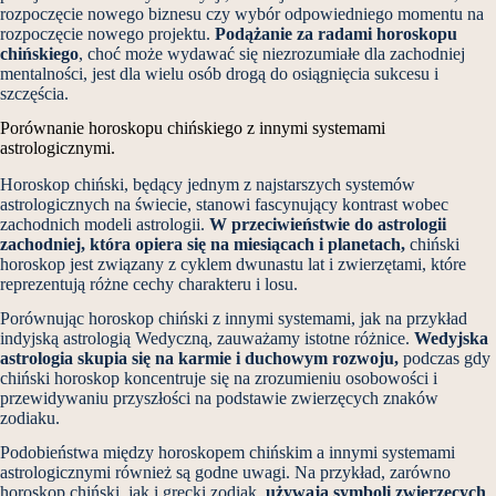
rozpoczęcie nowego biznesu czy wybór odpowiedniego momentu na
rozpoczęcie nowego projektu.
Podążanie za radami horoskopu
chińskiego
, choć może wydawać się niezrozumiałe dla zachodniej
mentalności, jest dla wielu osób drogą do osiągnięcia sukcesu i
szczęścia.
Porównanie horoskopu chińskiego z innymi systemami
astrologicznymi.
Horoskop chiński, będący jednym z najstarszych systemów
astrologicznych na świecie, stanowi fascynujący kontrast wobec
zachodnich modeli astrologii.
W przeciwieństwie do astrologii
zachodniej, która opiera się na miesiącach i planetach,
chiński
horoskop jest związany z cyklem dwunastu lat i zwierzętami, które
reprezentują różne cechy charakteru i losu.
Porównując horoskop chiński z innymi systemami, jak na przykład
indyjską astrologią Wedyczną, zauważamy istotne różnice.
Wedyjska
astrologia skupia się na karmie i duchowym rozwoju,
podczas gdy
chiński horoskop koncentruje się na zrozumieniu osobowości i
przewidywaniu przyszłości na podstawie zwierzęcych znaków
zodiaku.
Podobieństwa między horoskopem chińskim a innymi systemami
astrologicznymi również są godne uwagi. Na przykład, zarówno
horoskop chiński, jak i grecki zodiak,
używają symboli zwierzęcych