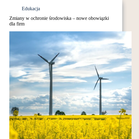
to
Edukacja
skuteczny
Zmiany w ochronie środowiska – nowe obowiązki
sposób
dla firm
na
naukę?