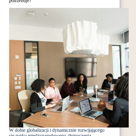
potrzebuje?
gdzie
nauczyć
się
nowych
umiejętności?
W dobie globalizacji i dynamicznie rozwijającego
się rynku międzynarodowego, tłumaczenia