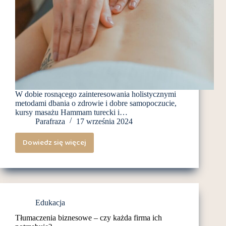
W dobie rosnącego zainteresowania holistycznymi
metodami dbania o zdrowie i dobre samopoczucie,
kursy masażu Hammam turecki i…
Parafraza
17 września 2024
Dowiedz się więcej
Kursy
masażu
Hammam
turecki
i
Edukacja
marokański
Tłumaczenia biznesowe – czy każda firma ich
–