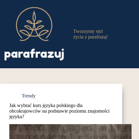
Przejdź
do
treści
Tworzymy styl
życia z parafrazą!
Trendy
Jak wybrać kurs języka polskiego dla
obcokrajowców na podstawie poziomu znajomości
języka?