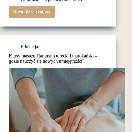
Dowiedz się więcej
Jakie
buty
na
WF
są
Edukacja
najlepsze
Kursy masażu Hammam turecki i marokański –
dla
gdzie nauczyć się nowych umiejętności?
aktywnego
dziecka?