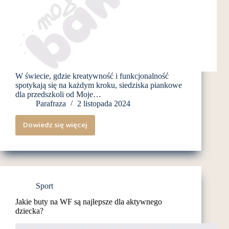
W świecie, gdzie kreatywność i funkcjonalność
spotykają się na każdym kroku, siedziska piankowe
dla przedszkoli od Moje…
Parafraza
2 listopada 2024
Dowiedz się więcej
Siedziska
piankowe
dla
przedszkoli
–
Sport
Najlepsze
Jakie buty na WF są najlepsze dla aktywnego
rozwiązania
dziecka?
od
Moje