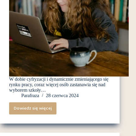
W dobie cyfryzacji i dynamicznie zmieniającego się
rynku pracy, coraz więcej osób zastanawia się nad
wyborem szkoły…
Parafraza
28 czerwca 2024
Dowiedz się więcej
Szkoła
policealna
online:
Czy