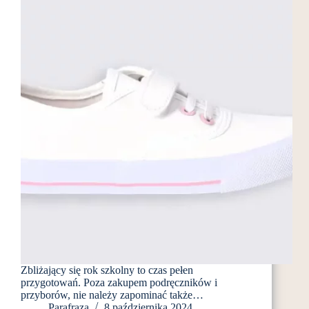
Bambino
sklep
Zbliżający się rok szkolny to czas pełen
przygotowań. Poza zakupem podręczników i
przyborów, nie należy zapominać także…
Parafraza
8 października 2024