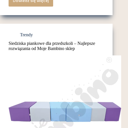
Dowiedz się więcej
Jak
wybrać
kurs
języka
polskiego
Trendy
dla
Siedziska piankowe dla przedszkoli – Najlepsze
obcokrajowców
rozwiązania od Moje Bambino sklep
na
podstawie
poziomu
znajomości
języka?