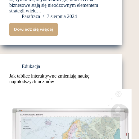
biznesowe stają się nieodzownym elementem
strategii wielu…
Parafraza
7 sierpnia 2024
Dowiedz się więcej
Tłumaczenia
biznesowe
–
czy
każda
Edukacja
firma
Jak tablice interaktywne zmieniają naukę
ich
najmłodszych uczniów
potrzebuje?