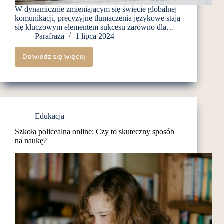
W dynamicznie zmieniającym się świecie globalnej
komunikacji, precyzyjne tłumaczenia językowe stają
się kluczowym elementem sukcesu zarówno dla…
Parafraza
1 lipca 2024
Dowiedz się więcej
Kiedy
warto
skorzystać
z
usług
Edukacja
biura
Szkoła policealna online: Czy to skuteczny sposób
tłumaczeń?
na naukę?