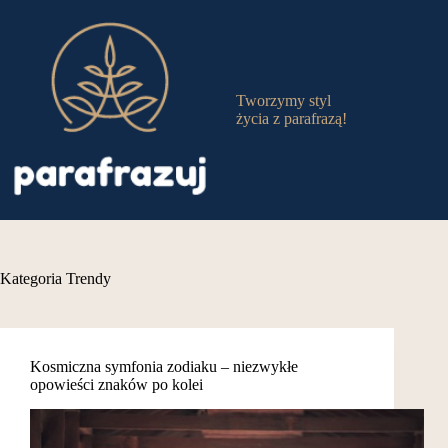
Przejdź
do
treści
Tworzymy styl
życia z parafrazą!
Kategoria
Trendy
Kosmiczna symfonia zodiaku – niezwykłe
opowieści znaków po kolei